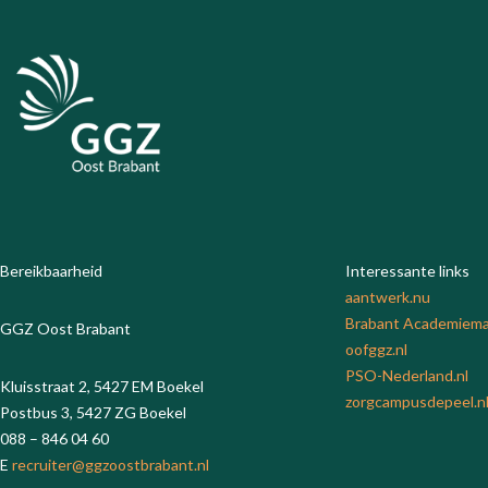
Bereikbaarheid
Interessante links
aantwerk.nu
Brabant Academie
ma
GGZ Oost Brabant
oofggz.nl
PSO-Nederland.nl
Kluisstraat 2, 5427 EM Boekel
zorgcampusdepeel.n
Postbus 3, 5427 ZG Boekel
088 – 846 04 60
E
recruiter@ggzoostbrabant.nl