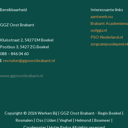
Bereikbaarheid
Interessante links
aantwerk.nu
Brabant Academie
ma
GGZ Oost Brabant
oofggz.nl
PSO-Nederland.nl
Kluisstraat 2, 5427 EM Boekel
zorgcampusdepeel.n
Postbus 3, 5427 ZG Boekel
088 – 846 04 60
E
recruiter@ggzoostbrabant.nl
www.ggzoostbrabant.nl
Copyright
©
2026
Werken Bij | GGZ Oost Brabant - Regio Boekel |
Rosmalen | Oss | Uden | Veghel | Helmond | Boxmeer |
Coudewater | Huize Padua
All rights reserved